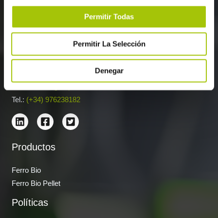
Permitir Todas
Permitir La Selección
Oficina central y administración:
Denegar
C/ Bilbao, 12 Dpdo, Oficina 5 50004 Zaragoza, España
info@ferrobiogroup.com
Tel.:
(+34) 976238182
Productos
Ferro Bio
Ferro Bio Pellet
Políticas